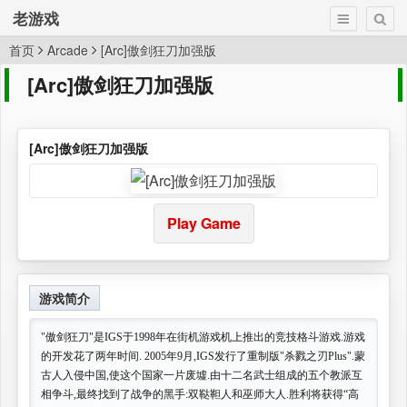
老游戏
首页
Arcade
[Arc]傲剑狂刀加强版
[Arc]傲剑狂刀加强版
[Arc]傲剑狂刀加强版
Play Game
游戏简介
"傲剑狂刀"是IGS于1998年在街机游戏机上推出的竞技格斗游戏.游戏
的开发花了两年时间. 2005年9月,IGS发行了重制版"杀戮之刃Plus".蒙
古人入侵中国,使这个国家一片废墟.由十二名武士组成的五个教派互
相争斗,最终找到了战争的黑手:双鞑靼人和巫师大人.胜利将获得“高