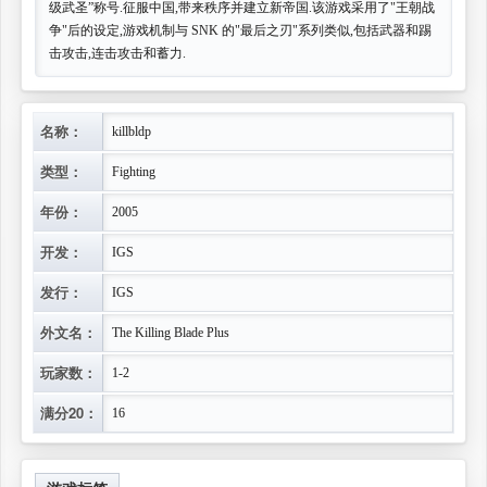
级武圣”称号.征服中国,带来秩序并建立新帝国.该游戏采用了"王朝战
争"后的设定,游戏机制与 SNK 的"最后之刃"系列类似,包括武器和踢
击攻击,连击攻击和蓄力.
名称：
killbldp
类型：
Fighting
年份：
2005
开发：
IGS
发行：
IGS
外文名：
The Killing Blade Plus
玩家数：
1-2
满分20：
16