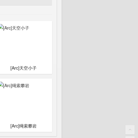
[Arc]天空小子
[Arc]绳索攀岩