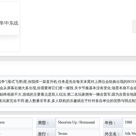
战争"(蚕式飞弹)里,你指挥一架直升机:任务是先在每关末尾对上两位会轮换出现的BOS
人会从屏幕右侧大多出现,你需要将它们逐一摧毁.关卡节奏基本没有变化:场景本身不会
也始终相差不大.游戏的主要看点是双人玩法:第二名玩家拥有一辆吉普车;因为吉普在地
名玩家完全不同.敌人数量非常多,多人联机的乐趣就在于针对各自单位的优势与弱点制
类型：
年份：
orm
Shoot'em Up / Horizontal
1988
发行：
外文名：
o
Tecmo
Silk W