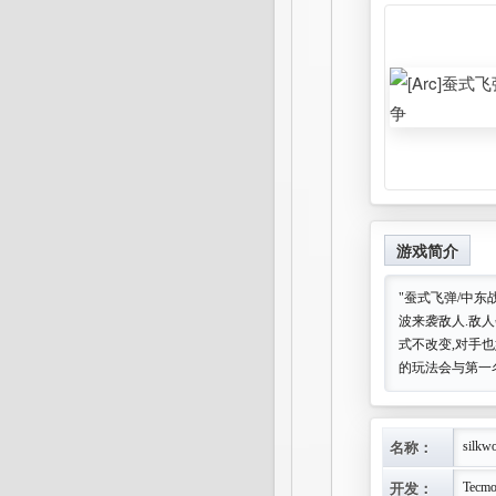
游戏简介
"蚕式飞弹/中东
波来袭敌人.敌
式不改变,对手
的玩法会与第一
名称：
silkw
开发：
Tecm