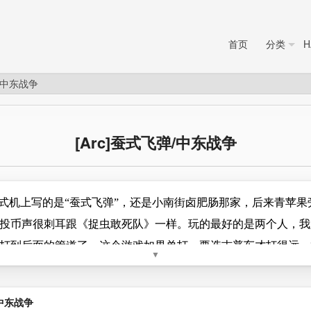
首页
分类
H
弹/中东战争
[Arc]蚕式飞弹/中东战争
式机上写的是“蚕式飞弹”，还是小南街卤肥肠那家，后来青苹果
投币声很刺耳跟《捉虫敢死队》一样。玩的最好的是两个人，我
打到后面的管道了。这个游戏如果单打，要选吉普车才打得远，
▼
特点是，你不能冲到前面去，那样敌人会从后面出来。后来江也
好，要看吉普车的背枪溜不溜
/中东战争