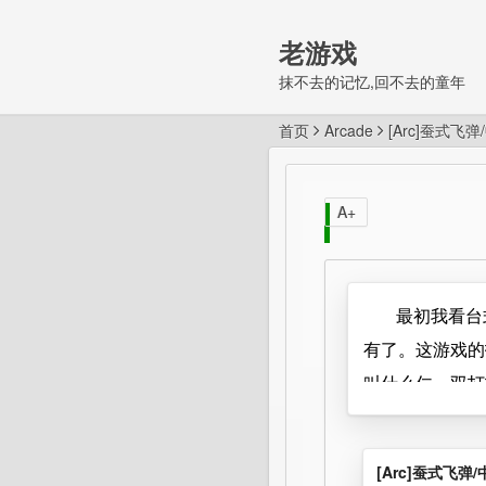
老游戏
抹不去的记忆,回不去的童年
首页
Arcade
[Arc]蚕式飞
A+
最初我看台
有了。这游戏的
叫什么仁。双打
游戏节奏较快，
可以，玩得好不
[Arc]蚕式飞弹