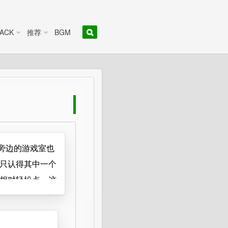
ACK
推荐
BGM
旁边的游戏室也
只认得其中一个
相对轻松点。这
喜欢玩，玩的还