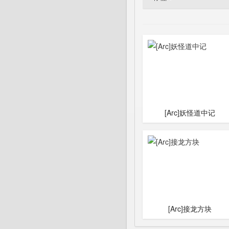
[Arc]妖怪道中记
[Arc]接龙方块