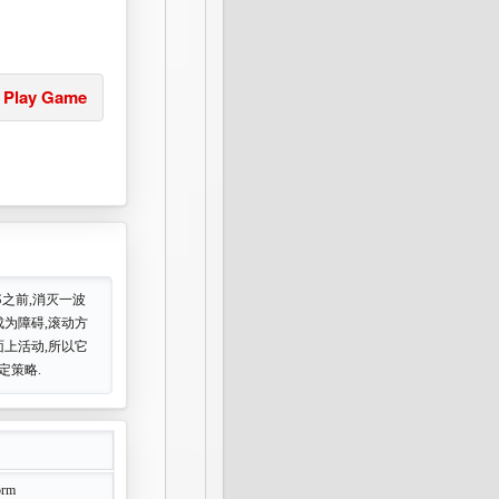
Play Game
S之前,消灭一波
成为障碍,滚动方
面上活动,所以它
定策略.
orm