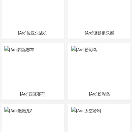
[Arc]佐亚尔战机
[Arc]谜题俱乐部
[Arc]四驱赛车
[Arc]粉彩岛