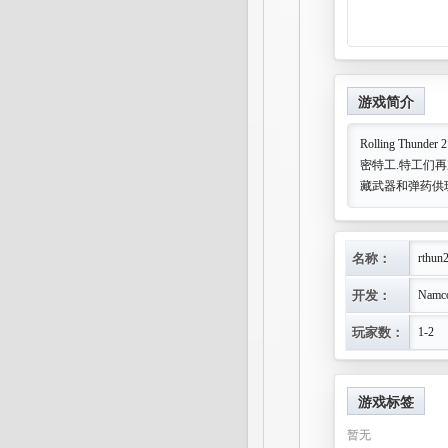
游戏简介
Rolling Thu
密特工.特工们再
藏武器和弹药供
名称：
rthun
开发：
Namc
玩家数：
1-2
游戏标签
暂无