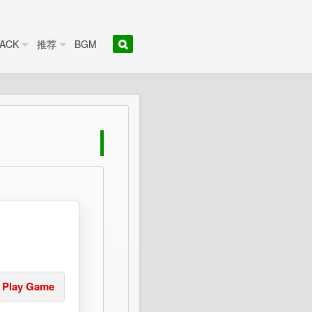
ACK
推荐
BGM
Play Game