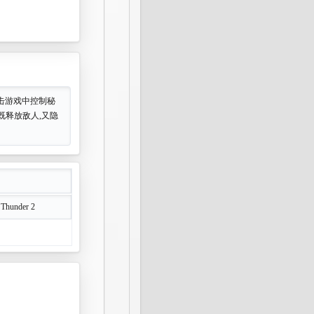
动平台射击游戏中控制秘
既释放敌人,又隐
 Thunder 2