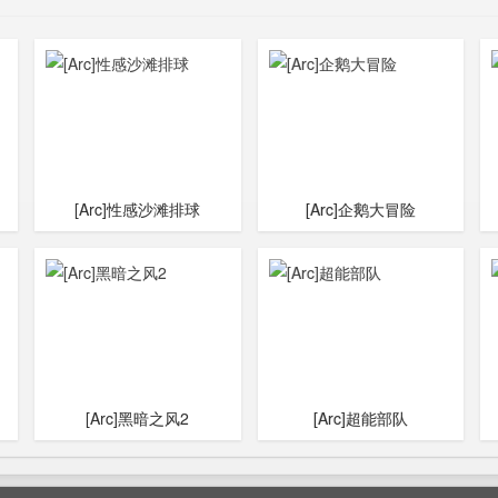
[Arc]性感沙滩排球
[Arc]企鹅大冒险
[Arc]黑暗之风2
[Arc]超能部队