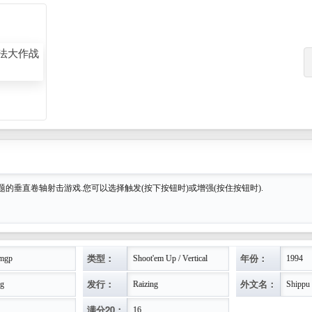
的垂直卷轴射击游戏.您可以选择触发(按下按钮时)或增强(按住按钮时).
类型：
年份：
mgp
Shoot'em Up / Vertical
1994
发行：
外文名：
ng
Raizing
Shippu
满分20：
16