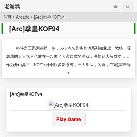
老游戏
首页
Arcade
[Arc]拳皇KOF94
[Arc]拳皇KOF94
格斗之王系列的第一款，SNK本来是将其他系列如龙虎，饿狼，等
游戏的大人气角色放在一起做了大杂烩式的游戏，没想到大获成功……
作为开山鼻主，KOF94开创很多新系统，三人组队，闪避，CD超重击等
▼
很多系统，但是游戏的动作比较硬，连招也比较简单，毕竟是第一款，
值得留念！！
其实最经典的97哈，这里就不放了，自行搜索
[Arc]拳皇KOF94
Play Game