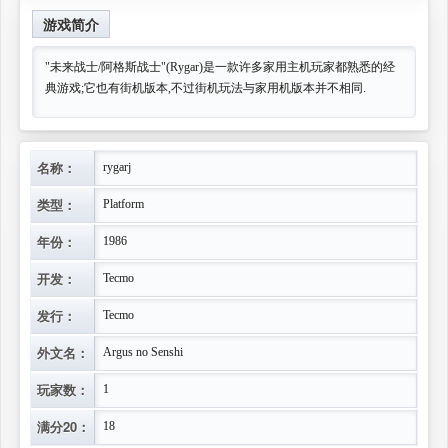
字。嗯，跑题求。《未来战士》画面和音乐在我眼里至少
游戏简介
是我的10名以内，游戏节奏快，紧张，刺激，尤其是第二
"未来战士/阿格斯战士"(Rygar)是一款许多家用主机玩家都熟悉的经
关的过关画面，两个练功的人比着动作，感觉超带劲！当
典游戏;它也有街机版本,不过街机玩法与家用机版本并不相同.
时街机上写的就是“未来战士”，游戏是日版
名称：
rygarj
类型：
Platform
年份：
1986
开发：
Tecmo
发行：
Tecmo
外文名：
Argus no Senshi
玩家数：
1
满分20：
18