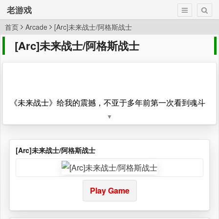
老游戏
首页
Arcade
[Arc]未来战士/阿格斯战士
[Arc]未来战士/阿格斯战士
《未来战士》给我的震撼，不亚于多年前第一次看到魂斗
▼
罗，它出现在江城第一家街机室，小南街那里，旁边是家
馆子，卖卤菜的，天天卤肥肠，残忍的很。所以以后看到
这个游戏，我仿佛就能闻到哪个肥肠的味道，香极了。这
[Arc]未来战士/阿格斯战士
家街机室其实就两台机器，但那时候给人的吸引力之大，
每天人爆满。别说玩，连看都是垫起脚看。里面有张床，
一张桌子，老板跟老板娘两个人。《
神奇女侠
》《
迷宫心
Play Game
月
》《
中东战争
》《
黑暗街
》《
暗黑封印
》都出自于这个
游戏室...勇常说:“神奇李霞”，因为班上有同学叫这个名