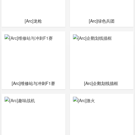
[Arc]龙枪
[Arc]绿色兵团
[Arc]维修站与冲刺F1赛
[Arc]企鹅划线描框‌ ‌