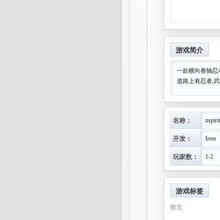
游戏简介
一款横向卷轴忍
道路上有忍者,武
名称：
nspirit
开发：
Irem
玩家数：
1-2
游戏标签
暂无