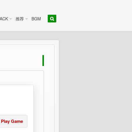
ACK
推荐
BGM
Play Game