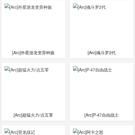
[Arc]外星游龙变异种族
[Arc]魂斗罗2代
[Arc]超猛火力/点五零
[Arc]P-47自由战士