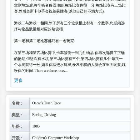
拿到垃圾后,将牢骚者移回顶部.每场比赛你得一分.每场比赛有三场比
赛,然后奥斯卡似乎会祝贺获胜者(以他自己的不满方式).
游戏二与游戏一相同,除了所有三个垃圾桶上都有一个数字,您必须选
择与物品数量相对应的垃圾桶.
第一场和第二场比赛都只有一名玩家.
在第三场和第四场比赛中,卡车倾倒一到九件物品.你再次选择了正确
的抱怨,但这次有水坑,第三场比赛有三个,第四场比赛有几个.每跳一
个水坑就得一分.如果你踩进水坑里,爱发牢骚的人就会在里面玩耍,耽
误你的时间. There are three races...
更多
名称：
Oscar's Trash Race
类型：
Racing, Driving
年份：
1983
开发：
Children's Computer Workshop