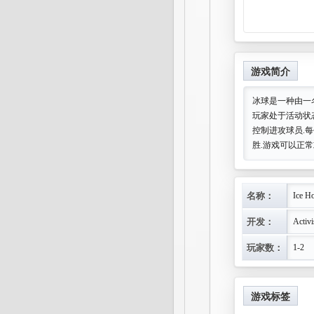
游戏简介
冰球是一种由一
玩家处于活动状
控制进攻球员.
胜.游戏可以正
名称：
Ice H
开发：
Activi
玩家数：
1-2
游戏标签