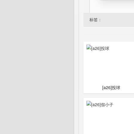
标签：
[a26]投球