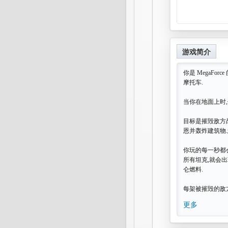
游戏简介
你是 MegaFo
摩托车.
当你在地面上时
目标是摧毁敌方
恩并轰炸建筑物.
你玩的每一秒都
所有坦克,就会出
仑燃料.
每架被摧毁的敌方战
更多