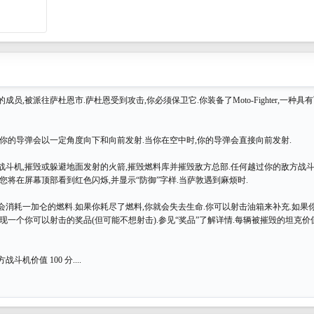
rce 的成员,被派往萨杜恩市.萨杜恩受到攻击,你必须保卫它.你装备了Moto-Fighter,一
,你的导弹会以一定角度向下和向前发射.当你在空中时,你的导弹会直接向前发射.
战斗机,摧毁或躲避地面发射的火箭,摧毁燃料库并摧毁敌方总部.任何越过你的敌方战
您将在屏幕顶部看到红色闪烁,并显示“防御”字样.当萨敦遇到麻烦时.
会消耗一加仑的燃料.如果你耗尽了燃料,你就会失去生命.你可以射击油箱来补充.如果
现一个你可以射击的奖品(但可能不想射击).参见“奖品”了解详情.每辆被摧毁的坦克
斗机价值 100 分....