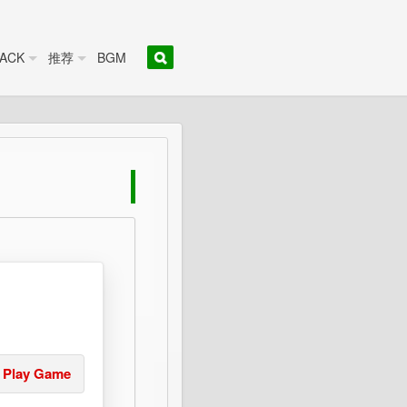
ACK
推荐
BGM
Play Game