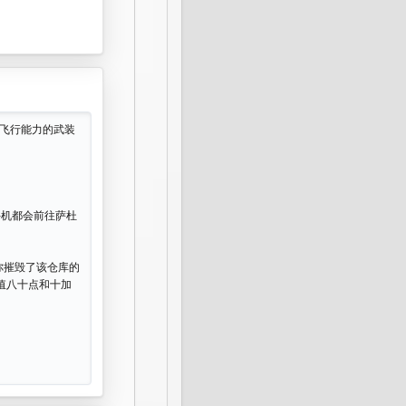
种具有飞行能力的武装
斗机都会前往萨杜
你摧毁了该仓库的
价值八十点和十加