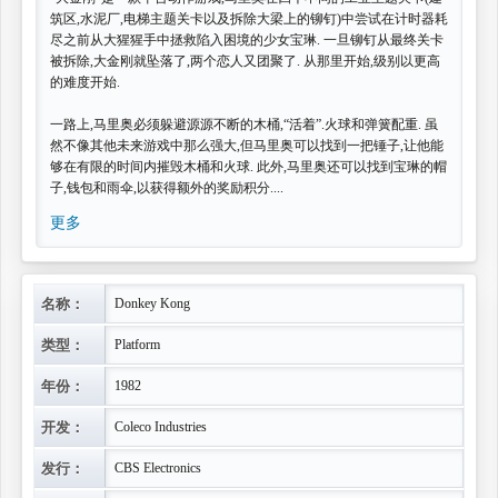
筑区,水泥厂,电梯主题关卡以及拆除大梁上的铆钉)中尝试在计时器耗
尽之前从大猩猩手中拯救陷入困境的少女宝琳. 一旦铆钉从最终关卡
被拆除,大金刚就坠落了,两个恋人又团聚了. 从那里开始,级别以更高
的难度开始.
一路上,马里奥必须躲避源源不断的木桶,“活着”.火球和弹簧配重. 虽
然不像其他未来游戏中那么强大,但马里奥可以找到一把锤子,让他能
够在有限的时间内摧毁木桶和火球. 此外,马里奥还可以找到宝琳的帽
子,钱包和雨伞,以获得额外的奖励积分....
更多
名称：
Donkey Kong
类型：
Platform
年份：
1982
开发：
Coleco Industries
发行：
CBS Electronics