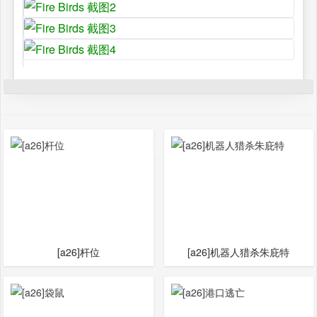
[a26]杆位
[a26]机器人猎杀朱庇特