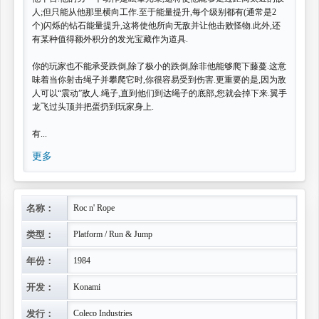
人;但只能从他那里横向工作.至于能量提升,每个级别都有(通常是2
个)闪烁的钻石能量提升,这将使他所向无敌并让他击败怪物.此外,还
有某种值得额外积分的发光宝藏作为道具.
你的玩家也不能承受跌倒,除了极小的跌倒,除非他能够爬下藤蔓.这意
味着当你射击绳子并攀爬它时,你很容易受到伤害.更重要的是,因为敌
人可以“震动”敌人.绳子,直到他们到达绳子的底部,您就会掉下来.翼手
龙飞过头顶并把蛋扔到玩家身上.
有...
更多
名称：
Roc n' Rope
类型：
Platform / Run & Jump
年份：
1984
开发：
Konami
发行：
Coleco Industries