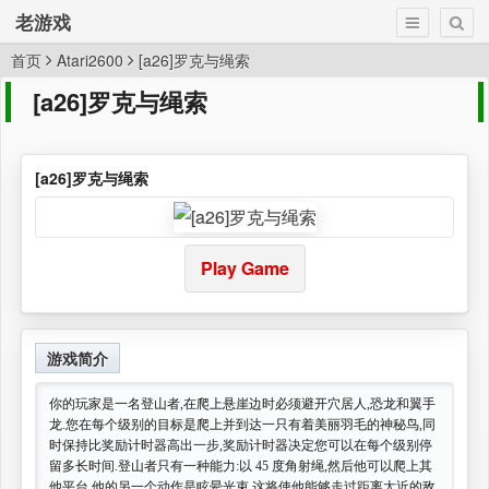
老游戏
首页
Atari2600
[a26]罗克与绳索
[a26]罗克与绳索
[a26]罗克与绳索
Play Game
游戏简介
你的玩家是一名登山者,在爬上悬崖边时必须避开穴居人,恐龙和翼手
龙.您在每个级别的目标是爬上并到达一只有着美丽羽毛的神秘鸟,同
时保持比奖励计时器高出一步,奖励计时器决定您可以在每个级别停
留多长时间.登山者只有一种能力:以 45 度角射绳,然后他可以爬上其
他平台.他的另一个动作是眩晕光束,这将使他能够走过距离太近的敌