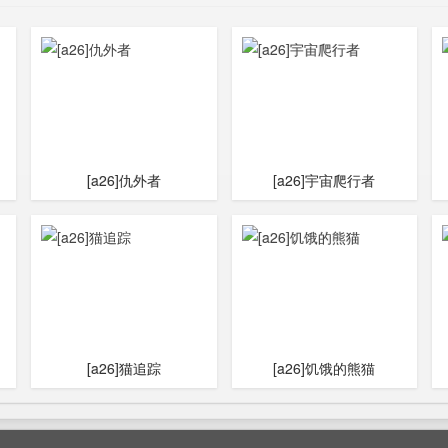
[a26]仇外者
[a26]宇宙爬行者
[a26]猫追踪
[a26]饥饿的熊猫