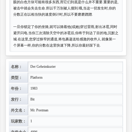
眼的白色方块可能有很多东西,而它们到底是什么并不重要.重要的是,
被击中就会失去生命.所以千万别被人撞到.哦,当这一切发生时,你的
分数正在以相当快的速度倒计时,所以不要磨磨蹭蹭.
一旦你锁定了你的坐骑,就可以骑着他(或她)穿过雷雨,射出冰雹,同时
避开闪电.当你三次清除天空中的冰雹后,你终于到达了目的地,沉默之
城.在这里,您穿过狭窄的通道,将包裹递送给感激的收件人.就像第一
个屏幕一样,你的分数在这里快速下降,所以你最好踩下去.
名称：
Der Geheimkurier
类型：
Platform
年份：
1983
发行：
Bit
外文名：
Mr. Postman
玩家数：
1
文件大小：
4096