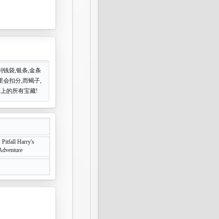
钱袋,银条,金条
会扣分,而蝎子,
幕上的所有宝藏!
 : Pitfall Harry's
Adventure