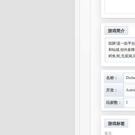
游戏简介
陷阱!是一款平台
和钻戒.但许多障
鳄鱼,蛇,无底洞
名称：
Dschu
开发：
Activi
玩家数：
1
游戏标签
暂无