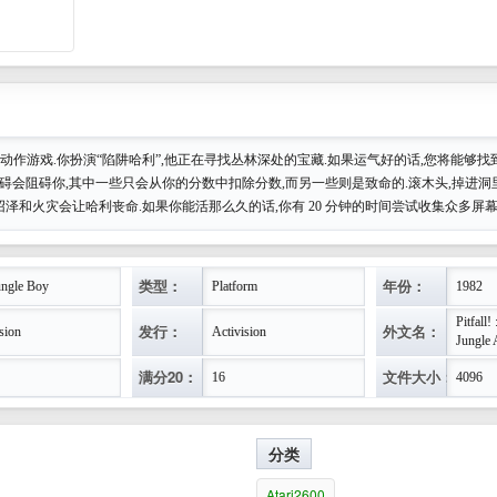
动作游戏.你扮演“陷阱哈利”,他正在寻找丛林深处的宝藏.如果运气好的话,您将能够找到
碍会阻碍你,其中一些只会从你的分数中扣除分数,而另一些则是致命的.滚木头,掉进洞里
,沼泽和火灾会让哈利丧命.如果你能活那么久的话,你有 20 分钟的时间尝试收集众多屏
类型：
年份：
ngle Boy
Platform
1982
Pitfall!
发行：
外文名：
sion
Activision
Jungle 
满分20：
文件大小：
16
4096
分类
Atari2600