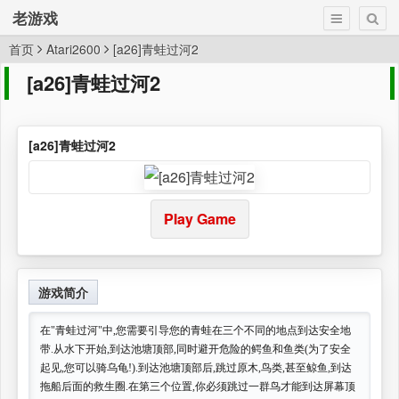
老游戏
首页
Atari2600
[a26]青蛙过河2
[a26]青蛙过河2
[a26]青蛙过河2
Play Game
游戏简介
在"青蛙过河"中,您需要引导您的青蛙在三个不同的地点到达安全地
带.从水下开始,到达池塘顶部,同时避开危险的鳄鱼和鱼类(为了安全
起见,您可以骑乌龟!).到达池塘顶部后,跳过原木,鸟类,甚至鲸鱼,到达
拖船后面的救生圈.在第三个位置,你必须跳过一群鸟才能到达屏幕顶