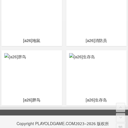
[a26]地鼠
[a26]消防员
[a26]胖鸟
[a26]生存岛
Copyright
PLAYOLDGAME.COM
版权所
2023~2026
繁