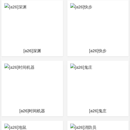
[a26]深渊
[a26]快步
[a26]时间机器
[a26]鬼庄