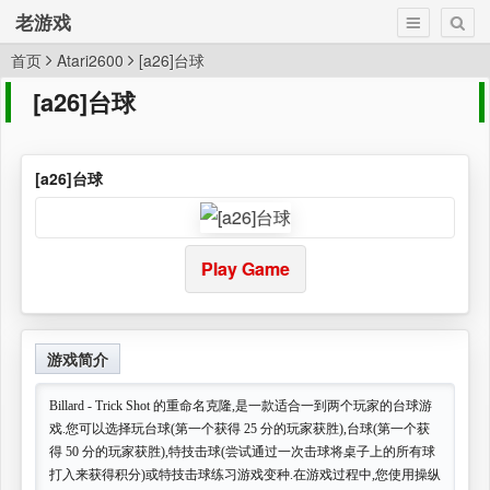
老游戏
首页
Atari2600
[a26]台球
[a26]台球
[a26]台球
Play Game
游戏简介
Billard - Trick Shot 的重命名克隆,是一款适合一到两个玩家的台球游
戏.您可以选择玩台球(第一个获得 25 分的玩家获胜),台球(第一个获
得 50 分的玩家获胜),特技击球(尝试通过一次击球将桌子上的所有球
打入来获得积分)或特技击球练习游戏变种.在游戏过程中,您使用操纵