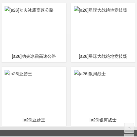
[a26]功夫冰霜高速公路
[a26]星球大战绝地竞技场
[a26]亚瑟王
[a26]银河战士