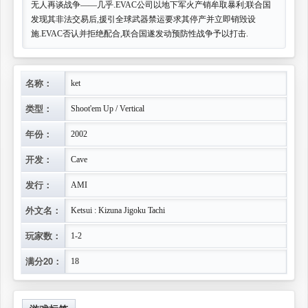
无人再谈战争——几乎.EVAC公司以地下军火产销牟取暴利;联合国
发现其非法交易后,援引全球武器禁运要求其停产并立即销毁设
施.EVAC否认并拒绝配合,联合国遂发动预防性战争予以打击.
名称：
ket
类型：
Shoot'em Up / Vertical
年份：
2002
开发：
Cave
发行：
AMI
外文名：
Ketsui : Kizuna Jigoku Tachi
玩家数：
1-2
满分20：
18