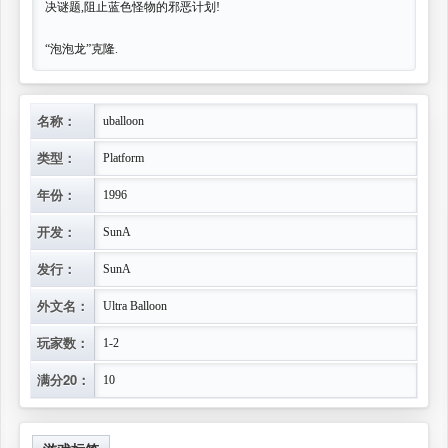
决谜题,阻止蓝色怪物的邪恶计划!
“泡泡龙”克隆.
名称：
uballoon
类型：
Platform
年份：
1996
开发：
SunA
发行：
SunA
外文名：
Ultra Balloon
玩家数：
1-2
满分20：
10