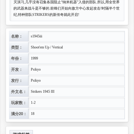
灭演习,几乎没有召集各国阻止“纳米机器”入侵的部队.所以,用全世界
的武器来战斗是不够的.前锋们开始向敌方中心发起攻击!时隔半个世
纪,特种部队STRIKERS的新传奇就此开启!
名称：
s1945iii
类型：
Shoot'em Up / Vertical
年份：
1999
开发：
Psikyo
发行：
Psikyo
外文名：
Strikers 1945 III
玩家数：
1-2
满分20：
18