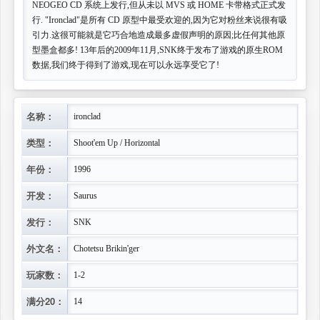
NEOGEO CD 系统上发行,但从未以 MVS 或 HOME 卡带格式正式发
行. "Ironclad"是所有 CD 原型中最受欢迎的,因为它对粉丝来说很有吸
引力.这很可能就是它巧合地造成最多虚假声明的原因;比任何其他原
型墨盒都多! 13年后的2009年11月,SNK终于发布了游戏的原生ROM
数据,我们终于得到了游戏,现在可以永远享受它了!
名称：
ironclad
类型：
Shoot'em Up / Horizontal
年份：
1996
开发：
Saurus
发行：
SNK
外文名：
Chotetsu Brikin'ger
玩家数：
1-2
满分20：
14