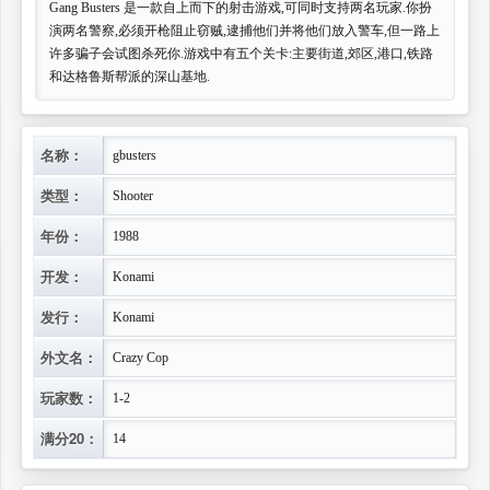
Gang Busters 是一款自上而下的射击游戏,可同时支持两名玩家.你扮
演两名警察,必须开枪阻止窃贼,逮捕他们并将他们放入警车,但一路上
许多骗子会试图杀死你.游戏中有五个关卡:主要街道,郊区,港口,铁路
和达格鲁斯帮派的深山基地.
名称：
gbusters
类型：
Shooter
年份：
1988
开发：
Konami
发行：
Konami
外文名：
Crazy Cop
玩家数：
1-2
满分20：
14