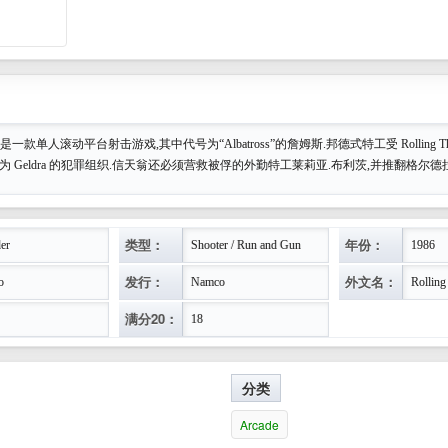
under"是一款单人滚动平台射击游戏,其中代号为“Albatross”的詹姆斯.邦德式特工受 Rolling T
为 Geldra 的犯罪组织.信天翁还必须营救被俘的外勤特工莱莉亚.布利茨,并推翻格尔德
类型：
年份：
er
Shooter / Run and Gun
1986
发行：
外文名：
o
Namco
Rolling
满分20：
18
分类
Arcade