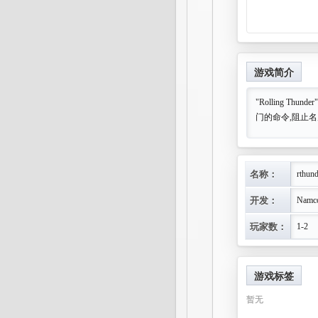
游戏简介
"Rolling Th
门的命令,阻止名
名称：
rthund
开发：
Namc
玩家数：
1-2
游戏标签
暂无