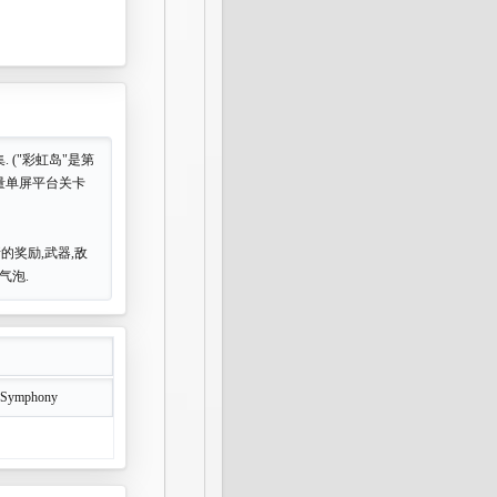
接续集. ("彩虹岛"是第
量单屏平台关卡
的奖励,武器,敌
气泡.
 Symphony