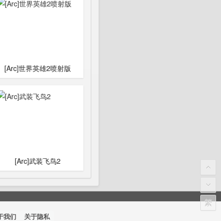
[Arc]世界英雄2喷射版
[Arc]武装飞鸟2
繁
于我们
关于隐私