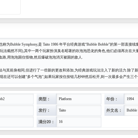
e II,也称为Bubble Symphony,是 Taito 1986 年平台经典游戏“Bubble Bobble”的第一部直
但玩法截然不同),其中一两个玩家扮演臭名昭著的吹泡泡恐龙的角色,他们必须再次在大
血路,用泡泡困住怪物,然后爆破泡泡消灭被困的敌人.
法与其前身相同,但进行了一些新的更改和添加,为经典游戏玩法注入了新的活力.除了新
家现在还可以创建“多个气泡”;如果玩家按住按钮几秒钟然后松开,则一次最多会产生三个
类型：
年份：
ob2
Platform
1994
发行：
外文名：
Taito
Bubble
满分20：
16