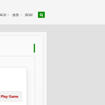
ACK
推荐
BGM
Play Game