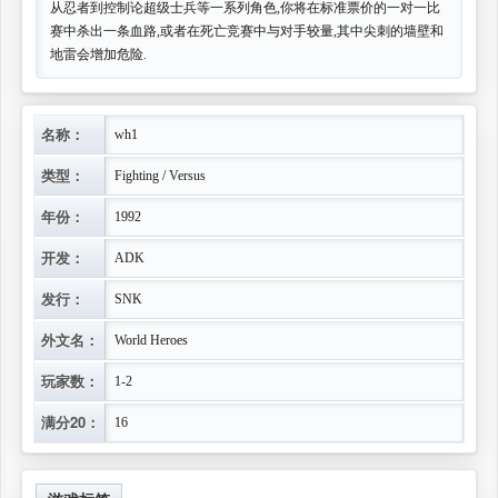
从忍者到控制论超级士兵等一系列角色,你将在标准票价的一对一比
赛中杀出一条血路,或者在死亡竞赛中与对手较量,其中尖刺的墙壁和
地雷会增加危险.
名称：
wh1
类型：
Fighting / Versus
年份：
1992
开发：
ADK
发行：
SNK
外文名：
World Heroes
玩家数：
1-2
满分20：
16