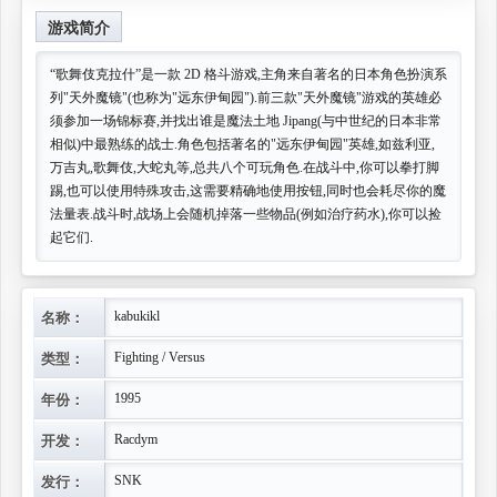
游戏简介
“歌舞伎克拉什”是一款 2D 格斗游戏,主角来自著名的日本角色扮演系
列"天外魔镜"(也称为"远东伊甸园").前三款"天外魔镜"游戏的英雄必
须参加一场锦标赛,并找出谁是魔法土地 Jipang(与中世纪的日本非常
相似)中最熟练的战士.角色包括著名的"远东伊甸园"英雄,如兹利亚,
万吉丸,歌舞伎,大蛇丸等,总共八个可玩角色.在战斗中,你可以拳打脚
踢,也可以使用特殊攻击,这需要精确地使用按钮,同时也会耗尽你的魔
法量表.战斗时,战场上会随机掉落一些物品(例如治疗药水),你可以捡
起它们.
名称：
kabukikl
类型：
Fighting / Versus
年份：
1995
开发：
Racdym
发行：
SNK