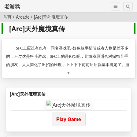
老游戏
首页
Arcade
[Arc]天外魔境真传
[Arc]天外魔境真传
SFC上应该有也有一同名游戏吧~好象故事情节或者人物是差不多
的，不过这是格斗游戏，SFC上的是RPG吧，此游戏最适合对撮招苦手
的朋友，大大简化了出招的难度，上上下下前前后后就基本搞定了。游
▼
戏的童话风味比较浓，很多人物设计的很是可爱，PS：昨天还在玩，每
次都故意虐待里面的带一狗狗的MM，她的声优声音特别嗲~~~
[Arc]天外魔境真传
Play Game