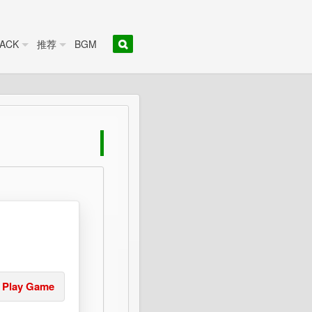
ACK
推荐
BGM
Play Game