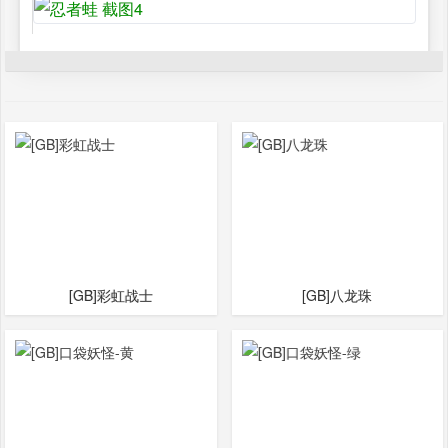
[GB]彩虹战士
[GB]八龙珠