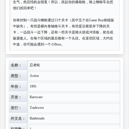
生气，然后找机会报复！所以，抓起你的爆能枪，骑上蟾蜍车去把
他们抓回来吧！
你将控制一只战斗蟾蜍通过13个关卡（其中五个在Game Boy移植版
中缺失）。有些是横向卷轴格斗关卡，有些是沿着竖井下降的关
卡，一边战斗一边下降，还有一些关卡是骑火箭或冲浪板，射击或
躲避敌人。在每个区域的最后都有一个头目。在某些区域，大约在
中途，你可能会遇到一个小Boss。
名称：
忍者蛙
类型：
Action
年份：
1991
开发：
Rareware
发行：
Tradewest
外文名：
Battletoads
玩家数：
1