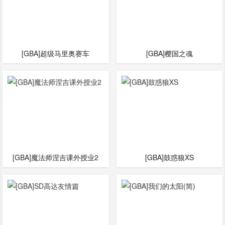
[GBA]超级马里奥赛车
[GBA]樱国之魂
[GBA]魔法师涅吉课外授业2
[GBA]鼓惑狼XS