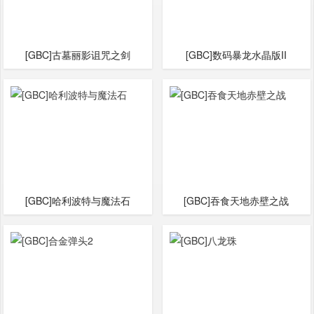
[GBC]古墓丽影诅咒之剑
[GBC]数码暴龙水晶版II
[GBC]哈利波特与魔法石
[GBC]吞食天地赤壁之战