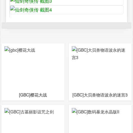
[GBC]樱花大战
[GBC]大贝兽物语波永的迷宫3