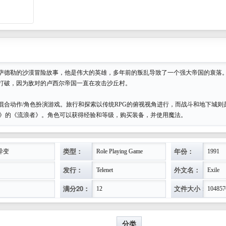
萨德勒的沙漠冒险故事，他是伟大的英雄，多年前的叛乱导致了一个强大帝国的衰落
打破，因为敌对的卢西尔帝国一直在攻击沙丘村。
混合动作/角色扮演游戏。旅行和探索以传统RPG的俯视视角进行，而战斗和地下城则
s》的《流浪者》。角色可以获得经验和等级，购买装备，并使用魔法。
类型：
年份：
异变
Role Playing Game
1991
发行：
外文名：
Telenet
Exile
满分20：
文件大小：
12
104857
分类