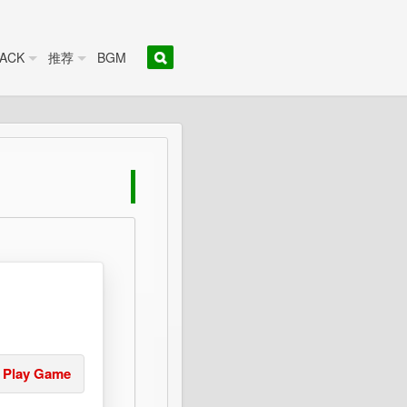
ACK
推荐
BGM
Play Game