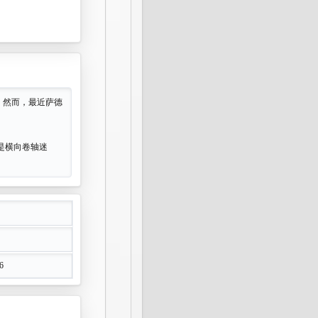
。然而，最近萨德
是横向卷轴迷
6