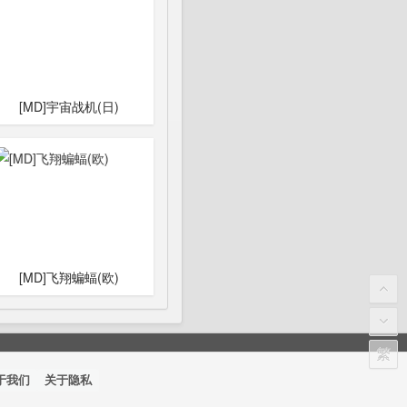
[MD]宇宙战机(日)
[MD]飞翔蝙蝠(欧)
繁
于我们
关于隐私