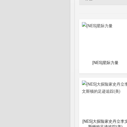
[NES]星际力量
[NES]大探险家史丹立李
斯顿的足迹追踪(美)