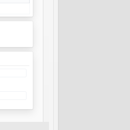
门港入淡路
船回土佐村的
到城，给城主
河内村。
镜子通到一小