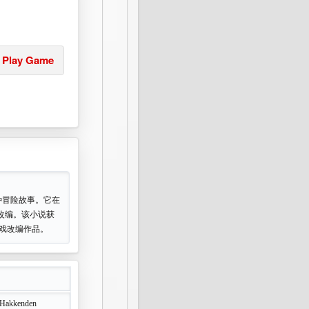
的玩法应该说
Play Game
玩家需要注意
子玩玩，FC
找和尚，得密
珠。
岛上的某棵树
种冒险故事。它在
改编。该小说获
回岛上救犬合
游戏改编作品。
，打败魔王后
火。 救犬山
 Hakkenden