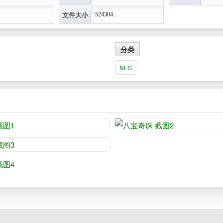
的南边备中港，到土佐村买钥匙。过土佐村右上方的鸣
文件大小：
524304
开始的肥后村中用钥匙开门，进入楼梯后得金铃。坐
用金铃开门，在洞内得岚山的尺八。出洞后过洞右方港
分类
到考布(他会跑掉)，打败魔王后过丰前村东方的港到
NES
东关所到信浓城。到信浓城北方的迷路洞窟(其中有一面
在小木屋左方查得复活果实
进入游戏去发现！