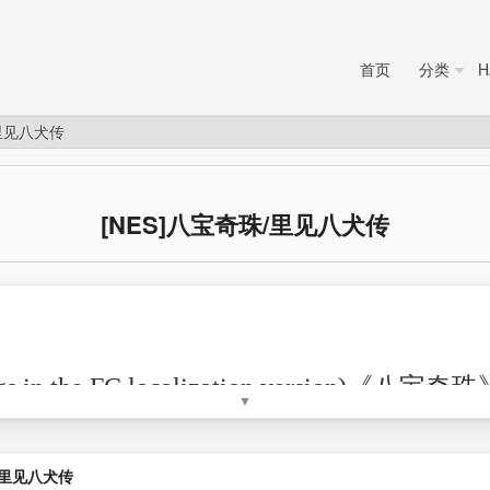
首页
分类
H
/里见八犬传
[NES]八宝奇珠/里见八犬传
ogs in the FC localization version)《
▼
》或《无尽的任务》，是FC上的一款经典角
将扮演英雄出发，一路打败各种怪物
/里见八犬传