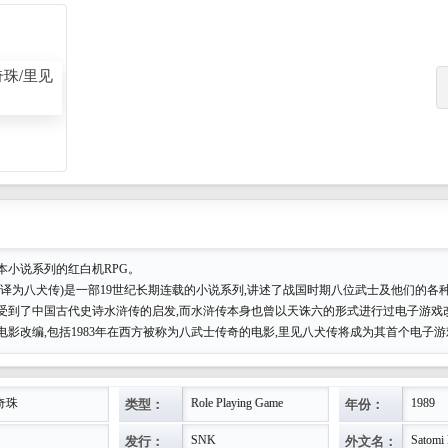
绍:
着日文乱打给打通关的，游戏还是蛮好玩的。这款游戏
统的回合制角色扮演，上手是没有神马问题的，只不过
的一些提示，最好记一下方位。喜欢的玩家推荐耐着性
是蛮有回忆的。
的酒店问话。在日向村中收和尚源八HHH。到下方洞窟
去村右上方的寺， 使用1398密码。打败魔王调查得信
本小说系列的红白机RPG。
北方关所到丰前村。到丰前村西边的港坐船到岛上。在
常译为八犬传)是一部19世纪长期连载的小说系列,讲述了战国时期八位武士及他们的各
受到了中国古代史诗水浒传的启发,而水浒传本身也曾以天诛六的形式进行过电子游戏
。 坐船回港后到下方的洞窟找女鬼得暗号5208。
电影改编,包括1983年在西方被称为八武士传奇的电影,里见八犬传将成为其首个电子
北方的港到安芸村。过安芸村北方的关所到北方的洞窟
类型：
年份：
奇珠
Role Playing Game
1989
扇。 往东坐船后入城，到城顶用刚得到的芭蕉扇吹熄
发行：
外文名：
。
SNK
Satomi