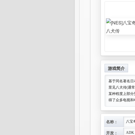
游戏介
当初可是顶
还是非常正
的就是游戏中
上的经典还
游戏内容:
1.到日向村
游戏简介
码1398。
基于同名著名日
2.过日向村
里见八犬传(通
某种程度上部分
下调查得盘子
得了众多电视和
LLL得义珠。
3.过丰前村
名称：
八宝
调查得芭蕉
开发：
MMM得忠珠
ADK