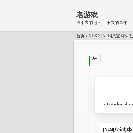
老游戏
抹不去的记忆,回不去的童年
首页
NES
[NES]八宝奇珠
A+
（Eight d
见八犬传
戏，玩家
[NES]八宝奇珠