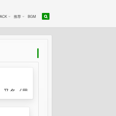
ACK
推荐
BGM
八宝奇珠》又名《里
色扮演游