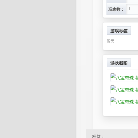
4.由安芸村
玩家数：
1
城。 到一
北方洞窟，
游戏标签
岚山尺八。救
暂无
5.过河内村
木屋， 可
游戏截图
6.更多欢迎
标签：