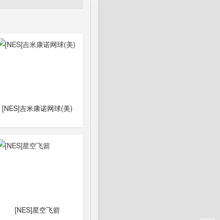
[NES]吉米康诺网球(美)
[NES]星空飞箭