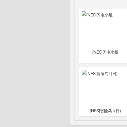
[NES]闪电小组
[NES]冒险岛1(日)