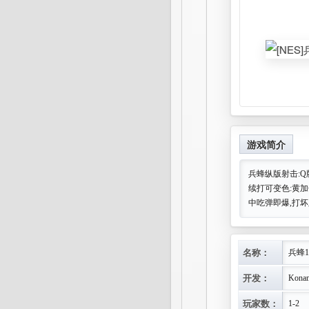
游戏简介
兵蜂纵版射击:Q版
续打可变色:黄
中吃弹即爆,打
名称：
兵蜂1
开发：
Kona
玩家数：
1-2