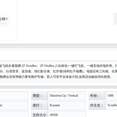
飞机长着胳膊,1P TwinBee、2P WinBee,八向移动,一键打飞机、一键丢地对地炸弹
加分、白变双管、蓝加速、绿幻影分身、红护盾(绿和红不能叠)。地面还有三向炮、全
坏胳膊会丢投弹能力要等救护车修。双人可牵手合体放大招,追尾还会触发四向散射。
类型：
年份：
Shoot'em Up / Vertical
1986
发行：
外文名：
mi
Konami
TwinBe
文件大小：
49168