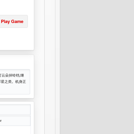
Play Game
。打云朵掉铃铛,继
屏星之类。机身正
e