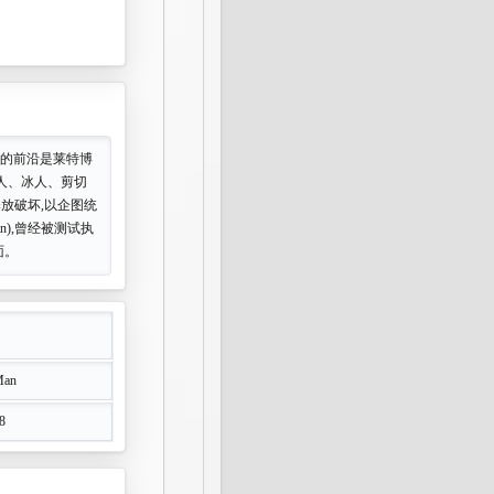
技术的前沿是莱特博
人、冰人、剪切
放破坏,以企图统
n),曾经被测试执
面。
Man
8