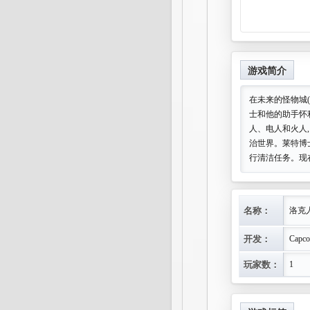
游戏简介
在未来的怪物城(
士和他的助手怀
人、电人和火人
治世界。莱特博士
行清洁任务。现
名称：
洛克
开发：
Capc
玩家数：
1