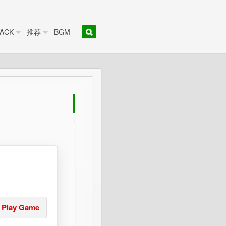
ACK
推荐
BGM
Play Game