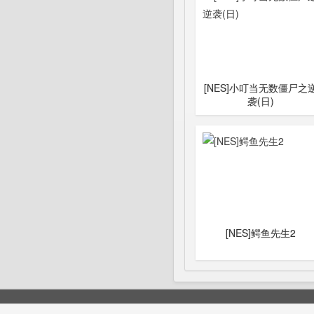
[NES]小叮当无数僵尸之
袭(日)
[NES]鳄鱼先生2