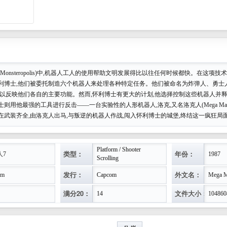
Monsteropolis)中,机器人工人的使用帮助文明发展得比以往任何时候都快。在这项
利博士,他们被委托制造六个机器人来处理各种特定任务。他们被命名为炸弹人、勇士
,以反映他们各自的主要功能。然而,怀利博士有更大的计划,他选择控制这些机器人并释
则用他最强的工具进行反击——一台实验性的人形机器人,洛克,又名洛克人(Mega Ma
在武装齐全,由洛克人出马,与叛逆的机器人作战,闯入怀利博士的城堡,终结这一疯狂局
Platform / Shooter
类型：
年份：
人7
1987
Scrolling
发行：
外文名：
om
Capcom
Mega 
满分20：
文件大小：
14
104860