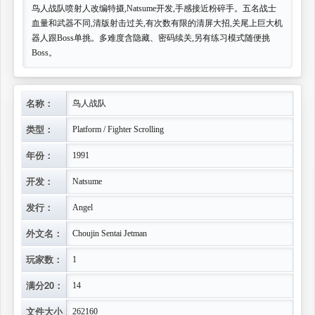
鸟人战队喷射人改编特摄,Natsume开发,手感接近粉碎手。五名战士
血量和武器不同,清版射击过关,有次数有限的清屏大招,关尾上巨大机
器人跟Boss单挑。多难度含隐藏、密码续关,另有练习模式随便挑
Boss。
名称：
鸟人战队
类型：
Platform / Fighter Scrolling
年份：
1991
开发：
Natsume
发行：
Angel
外文名：
Choujin Sentai Jetman
玩家数：
1
满分20：
14
文件大小：
262160