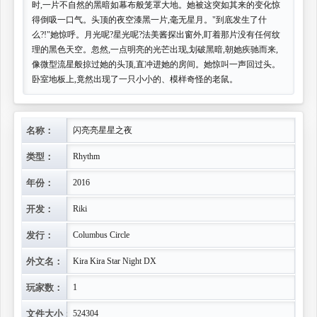
时,一片不自然的黑暗如幕布般笼罩大地。她被这突如其来的变化惊
得倒吸一口气。头顶的夜空漆黑一片,毫无星月。"到底发生了什
么?!"她惊呼。月光呢?星光呢?法美酱探出窗外,盯着那片没有任何纹
理的黑色天空。忽然,一点明亮的光芒出现,划破黑暗,朝她疾驰而来,
像微型流星般掠过她的头顶,直冲进她的房间。她惊叫一声回过头。
卧室地板上,竟然出现了一只小小的、模样奇怪的老鼠。
名称：
闪亮亮星星之夜
类型：
Rhythm
年份：
2016
开发：
Riki
发行：
Columbus Circle
外文名：
Kira Kira Star Night DX
玩家数：
1
文件大小：
524304