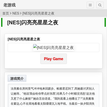
老游戏
首页
NES
[NES]闪亮亮星星之夜
[NES]闪亮亮星星之夜
[NES]闪亮亮星星之夜
Play Game
游戏简介
法美酱在房间里气冲冲地来回踱步。帕索君迟到了,而她最讨厌别人
让她等。"他说'我会给你带点好东西',结果几个小时都没消息!这次他
又惹了什么麻烦?"她自言自语道。"我到底看上他哪点了?"法美酱靠
在窗边,心不在焉地看着太阳缓缓沉入地平线。当最后一抹夕阳消失