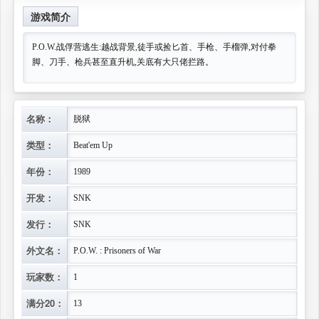
游戏简介
P.O.W.战俘营逃生:越战背景,徒手或捡匕首、手枪、手榴弹,对付拳
脚、刀手、枪兵甚至直升机,关底有大只佬拦路。
名称：
脱狱
类型：
Beat'em Up
年份：
1989
开发：
SNK
发行：
SNK
外文名：
P.O.W. : Prisoners of War
玩家数：
1
满分20：
13