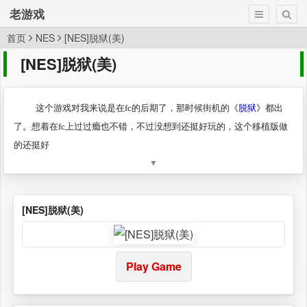
老游戏
首页
NES
[NES]脱狱(美)
[NES]脱狱(美)
这个游戏对我来说是在fc的后期了，那时候街机的《
脱狱
》都出
了。想着在fc上过过瘾也不错，不过没想到还挺好玩的，这个移植版做
的还挺好
▼
[NES]脱狱(美)
Play Game