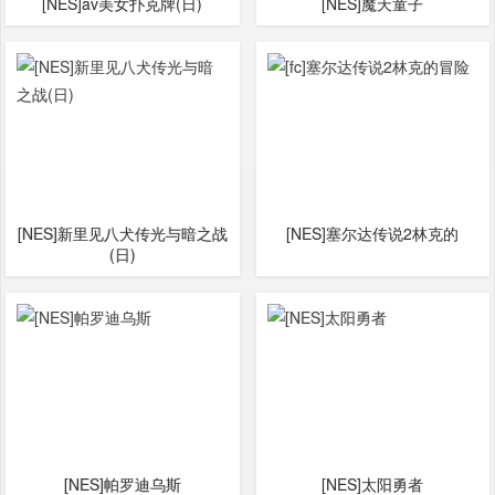
[NES]av美女扑克牌(日)
[NES]魔天童子
[NES]新里见八犬传光与暗之战
[NES]塞尔达传说2林克的
(日)
[NES]帕罗迪乌斯
[NES]太阳勇者