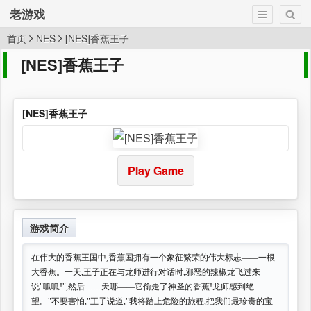
老游戏
首页
NES
[NES]香蕉王子
[NES]香蕉王子
[NES]香蕉王子
Play Game
游戏简介
在伟大的香蕉王国中,香蕉国拥有一个象征繁荣的伟大标志——一根
大香蕉。一天,王子正在与龙师进行对话时,邪恶的辣椒龙飞过来
说"呱呱!",然后……天哪——它偷走了神圣的香蕉!龙师感到绝
望。"不要害怕,"王子说道,"我将踏上危险的旅程,把我们最珍贵的宝