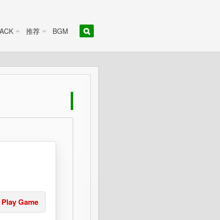
ACK
推荐
BGM
Play Game