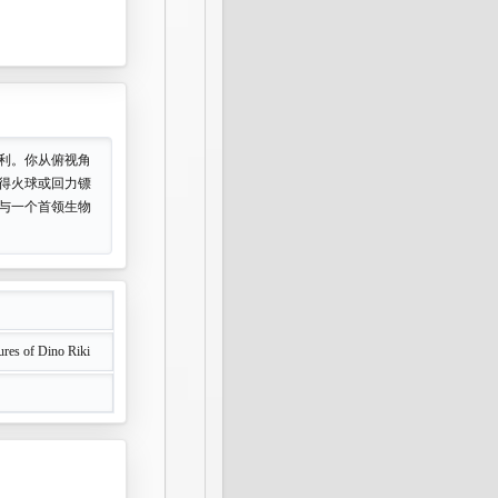
权利。你从俯视角
他获得火球或回力镖
都将与一个首领生物
res of Dino Riki