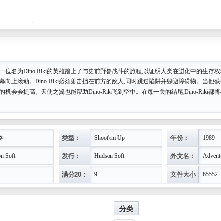
一位名为Dino-Riki的英雄踏上了与史前野兽战斗的旅程,以证明人类在进化中的生存
iki,屏幕向上滚动。Dino-Riki必须射击挡在前方的敌人,同时跳过陷阱并躲避障碍物。当
的机会会提高。天使之翼也能帮助Dino-Riki飞到空中。在每一关的结尾,Dino-Riki
类型：
年份：
类
Shoot'em Up
1989
发行：
外文名：
n Soft
Hudson Soft
Adventu
满分20：
文件大小：
9
65552
分类