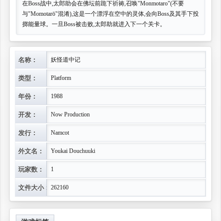
在Boss战中,太郎助会在佛坛前跪下祈祷,召唤"Monmotaro"(不要
与"Momotarō"混淆),这是一个漂浮在空中的灵体,会向Boss及其手下投
掷能量球。一旦Boss被击败,太郎助就进入下一个关卡。
名称：
妖怪道中记
类型：
Platform
年份：
1988
开发：
Now Production
发行：
Namcot
外文名：
Youkai Douchuuki
玩家数：
1
文件大小：
262160