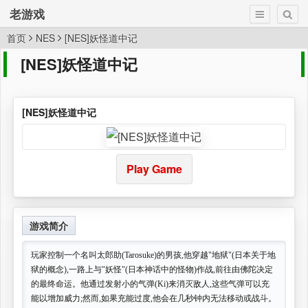
老游戏
首页
NES
[NES]妖怪道中记
[NES]妖怪道中记
[NES]妖怪道中记
Play Game
游戏简介
玩家控制一个名叫太郎助(Tarosuke)的男孩,他穿越"地狱"(日本关于地
狱的概念),一路上与"妖怪"(日本神话中的怪物)作战,前往由佛陀决定
的最终命运。他通过发射小的气弹(Ki)来消灭敌人,这些气弹可以充
能以增加威力;然而,如果充能过度,他会在几秒钟内无法移动或战斗。