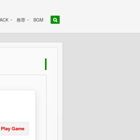
ACK
推荐
BGM
Play Game