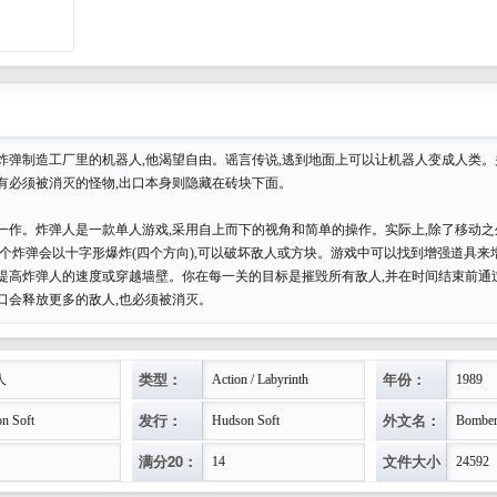
炸弹制造工厂里的机器人,他渴望自由。谣言传说,逃到地面上可以让机器人变成人类
有必须被消灭的怪物,出口本身则隐藏在砖块下面。
一作。炸弹人是一款单人游戏,采用自上而下的视角和简单的操作。实际上,除了移动之
每个炸弹会以十字形爆炸(四个方向),可以破坏敌人或方块。游戏中可以找到增强道具来
提高炸弹人的速度或穿越墙壁。你在每一关的目标是摧毁所有敌人,并在时间结束前通
口会释放更多的敌人,也必须被消灭。
类型：
年份：
人
Action / Labyrinth
1989
发行：
外文名：
n Soft
Hudson Soft
Bombe
满分20：
文件大小：
14
24592