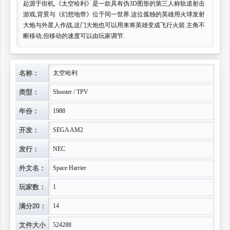
起源于街机,《太空哈利》是一款具有伪3D图形的第三人称轨道射击
游戏,背景与《幻想地带》位于同一世界.这位孤独的英雄用火球发射
大炮与外星人作战,这门大炮也可以用来将英雄变成飞行火箭.主角不
断移动,但移动的速度可以由玩家调节.
名称：
太空哈利
类型：
Shooter / TPV
年份：
1988
开发：
SEGA AM2
发行：
NEC
外文名：
Space Harrier
玩家数：
1
满分20：
14
文件大小：
524288