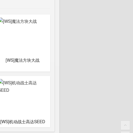
[WS]魔法方块大战
[WS]机动战士高达SEED