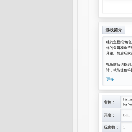
游戏简介
继钓鱼模拟/角色
样的鱼饵和鱼竿
具箱。然后玩家
视角随后切换到
计，就能使鱼竿
更多
Fishin
名称：
for W
开发：
BEC
玩家数：
1