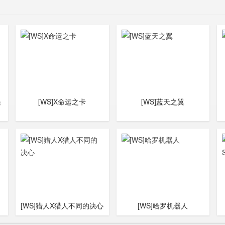
怪
[WS]X命运之卡
[WS]蓝天之翼
[WS]猎人X猎人不同的决心
[WS]哈罗机器人