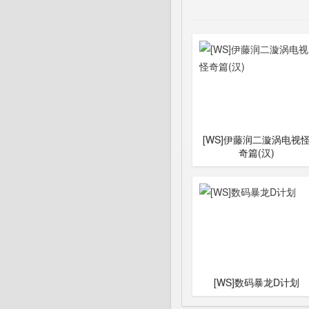
[WS]伊藤润二漩涡电视
奇篇(汉)
[WS]数码暴龙D计划