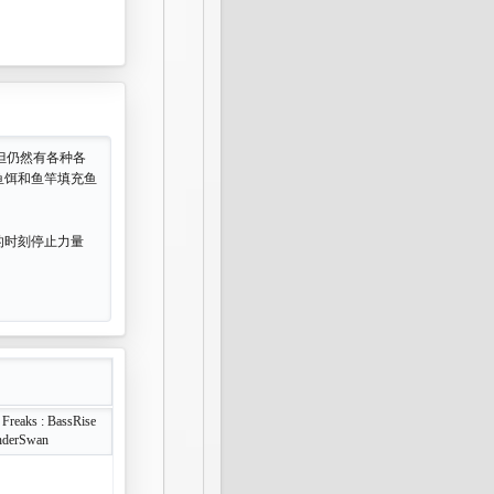
，但仍然有各种各
鱼饵和鱼竿填充鱼
的时刻停止力量
 Freaks : BassRise
nderSwan