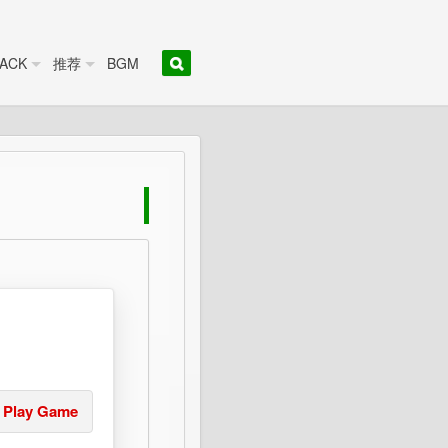
ACK
推荐
BGM
Play Game