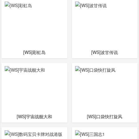
[WS]彩虹岛
[WS]波甘传说
[WS]宇宙战舰大和
[WS]口袋快打旋风