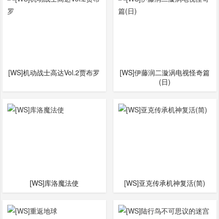
[WS]机动战士高达Vol.2贾布罗
[WS]伊藤润二漩涡电视怪奇篇
(日)
[WS]库洛魔法使
[WS]亚克传承机神复活(简)